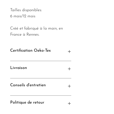
Tailles disponibles:
6 mois/12 mois
Créé et fabriqué à la main, en
France à Rennes.
Certification Oeko-Tex
*Oeko-Tex® standard 100 qui garantit
Livraison
l'absence de substances nocives ou
pouvant nuire à la santé et à
l’environnement.
Les articles sont soigneusement emballés
Conseils d'entretien
pour une livraison sans encombre.
Comptez 10 jours entre votre commande
et la réception de votre colis.
Lavage à la main, séchage doux
Politique de retour