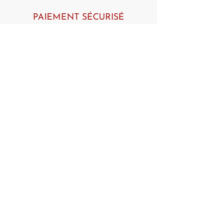
PAIEMENT SÉCURISÉ
par CB
LIVRAISON OFFERTE
dès 80€ d'achat !
Articles similaires