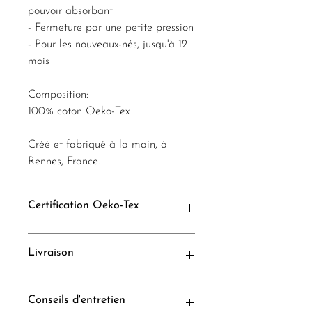
pouvoir absorbant
- Fermeture par une petite pression
- Pour les nouveaux-nés, jusqu'à 12
mois
Composition:
100% coton Oeko-Tex
Créé et fabriqué à la main, à
Rennes, France.
Certification Oeko-Tex
*Oeko-Tex® standard 100 qui garantit
Livraison
l'absence de substances nocives ou
pouvant nuire à la santé et à
l’environnement.
Les articles sont soigneusement emballés
Conseils d'entretien
pour une livraison sans encombre.