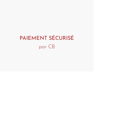
PAIEMENT SÉCURISÉ
par CB
LIVRAISON OFFERTE
dès 80€ d'achat !