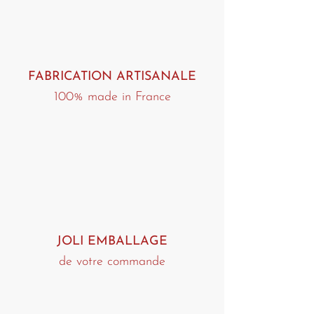
Le remboursement apparaitra sur le
compte sous 4 à 5 jours ouvrés ou à la
fin du mois si la carte bancaire utilisée
est à débit différé.
FABRICATION ARTISANALE
100% made in France
JOLI EMBALLAGE
de votre commande