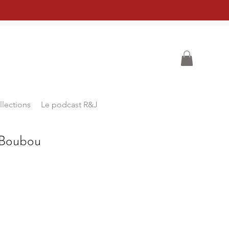
llections
Le podcast R&J
 Boubou