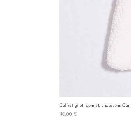
Coffret gilet, bonnet, chaussons Can
Prix
110,00 €