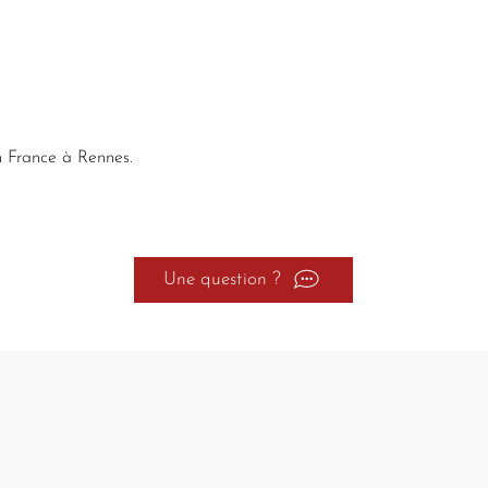
Les échanges et rembo
pour les articles dans 
avec leurs étiquettes, 
Les frais de retours so
Dès réception et contrô
remboursement du ou d
de la carte bancaire a
n France à Rennes.
commande.
Une question ?