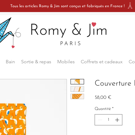
Tous les articles Romy & Jim sont conçus et fabriqués en France
!
Bain
Sortie & repas
Mobiles
Coffrets et cadeaux
Co
Couverture
Prix
58,00 €
Quantité
*