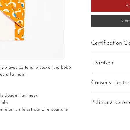
Aj
Com
Certification O
*Oeko-Tex® standard 1
substances nocives ou 
Livraison
tyle avec cette jolie couverture bébé
l’environnement.
uée à la main.
Les articles sont soig
sans encombre.
Conseils d'entre
Comptez 10 jours entr
votre colis.
ifs doux et lumineux
Lavage en machine à 
Politique de ret
minky
ntretenir, elle est parfaite pour une
Vous avez la possibilit
remboursement de vos a
votre achat.