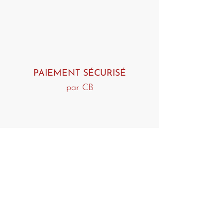
PAIEMENT SÉCURISÉ
par CB
LIVRAISON OFFERTE
dès 80€ d'achat !