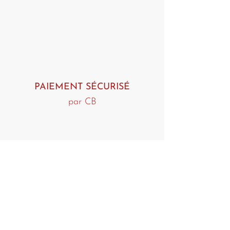
PAIEMENT SÉCURISÉ
par CB
LIVRAISON OFFERTE
dès 80€ d'achat !