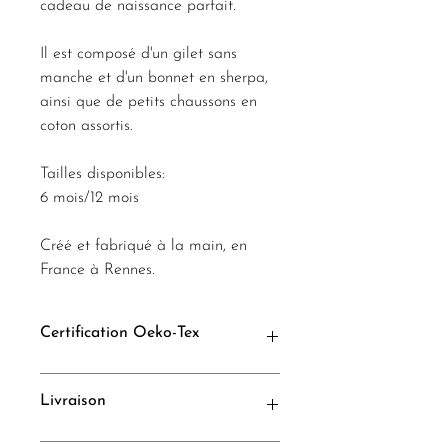
cadeau de naissance parfait.
Il est composé d'un gilet sans
manche et d'un bonnet en sherpa,
ainsi que de petits chaussons en
coton assortis.
Tailles disponibles:
6 mois/12 mois
Créé et fabriqué à la main, en
France à Rennes.
Certification Oeko-Tex
*Oeko-Tex® standard 100 qui garantit
Livraison
l'absence de substances nocives ou
pouvant nuire à la santé et à
l’environnement.